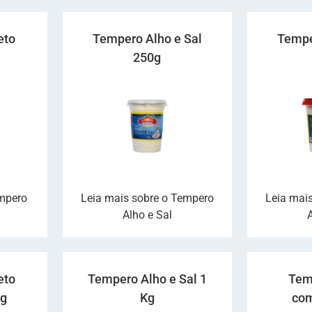
eto
Tempero Alho e Sal
Tempe
250g
empero
Leia mais sobre o Tempero
Leia mai
e
Alho e Sal
eto
Tempero Alho e Sal 1
Tem
 g
Kg
com