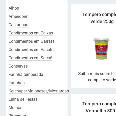
Alhos
Tempero compl
Amendoim
verde 250g
Castanhas
Condimentos em Caixas
Condimentos em Garrafa
Condimentos em Pacotes
Condimentos em Sachê
Conservas
Saiba mais sobre t
Farinha temperada
completo verd
Farinhas
Ketchups/Maioneses/Mostardas
Linha de Festas
Tempero compl
Molhos
Vermelho 800
Pimentas