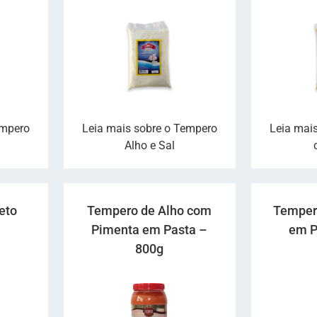
empero
Leia mais sobre o Tempero
Leia mai
Alho e Sal
eto
Tempero de Alho com
Tempero
Pimenta em Pasta –
em P
800g