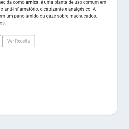
nhecida como
arnica
, é uma planta de uso comum em
anti-inflamatório, cicatrizante e analgésico. A
 com um pano úmido ou gaze sobre machucados,
os.
Ver Receita