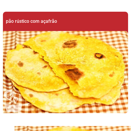
pão rústico com açafrão