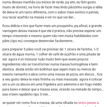
numa dessas manhãs (ou inícios de tarde, pq sim, eu tbm gosto
muito de dormir), na hora de fazer meu lindo pãozinho surgiu a idéia
de deixa-lo um tanto diferente, com o sabor mais exótico e pensei,
vou tacar açafrão na massa e ver no que vai dar…
ficou delícia e tive que fazer mais um pouquinho, pq afinal, a grande
vantagem dessa massa é que ela é prática, não precisa esperar um
tempo crescendo e mesmo quem não tem muita habilidades com
pães (tipo eu) consegue desenrolar facilamente…
para preparar 5 pães você vai precisar de:
1 xícara de farinha
,
1/2
xícara de água morna
,
1 colher de café de açafrão
e
uma pitada de
sal
. agora é só misturar tudo muito bem que esses poucos
ingredientes vão se transformar numa massa homogênea e bem
elástica. divida então em bolinhas que sejam mais ou menos do
mesmo tamanho e abra como uma massa de pizza, em discos… fica
a seu gosto deixa-la mais fininha ou mais massuda. agora é colocar
um a um os discos em uma frigideira anti aderente e em fogo médio
para baixo e deixar que a massa asse, virando na metade do tempo….
isso é bem rapidinho tipo 5 min…
se quiser ver como fica a massa, dá uma olhada no
único passo a