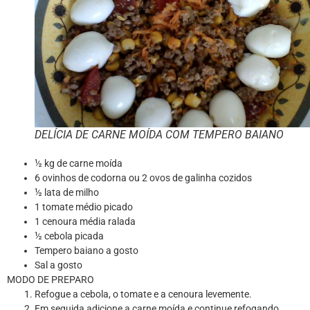
DELÍCIA DE CARNE MOÍDA COM TEMPERO BAIANO
½ kg de carne moída
6 ovinhos de codorna ou 2 ovos de galinha cozidos
½ lata de milho
1 tomate médio picado
1 cenoura média ralada
½ cebola picada
Tempero baiano a gosto
Sal a gosto
MODO DE PREPARO
Refogue a cebola, o tomate e a cenoura levemente.
Em seguida adicione a carne moída e continue refogando.