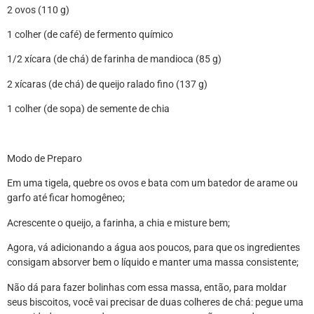
2 ovos (110 g)
1 colher (de café) de fermento químico
1/2 xícara (de chá) de farinha de mandioca (85 g)
2 xícaras (de chá) de queijo ralado fino (137 g)
1 colher (de sopa) de semente de chia
Modo de Preparo
Em uma tigela, quebre os ovos e bata com um batedor de arame ou
garfo até ficar homogêneo;
Acrescente o queijo, a farinha, a chia e misture bem;
Agora, vá adicionando a água aos poucos, para que os ingredientes
consigam absorver bem o líquido e manter uma massa consistente;
Não dá para fazer bolinhas com essa massa, então, para moldar
seus biscoitos, você vai precisar de duas colheres de chá: pegue uma